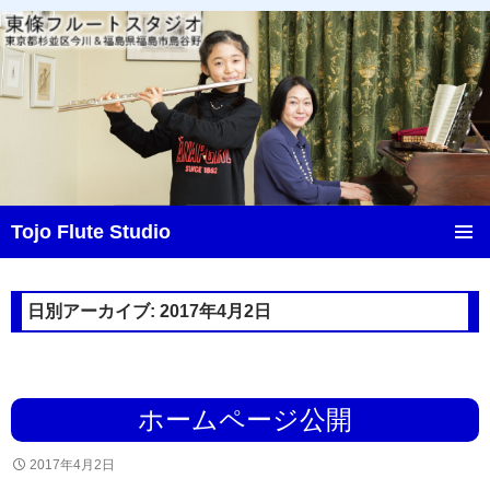
Tojo Flute Studio
コ
メインメ
ン
ニュー
テ
日別アーカイブ: 2017年4月2日
ン
ツ
へ
ス
キ
ホームページ公開
ッ
プ
2017年4月2日